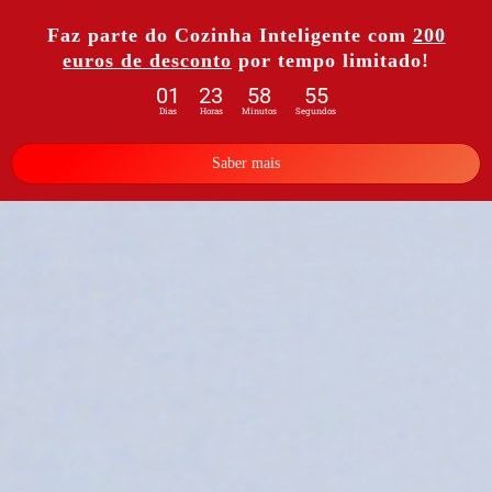
Faz parte do Cozinha Inteligente com
200
euros de desconto
por tempo limitado!
01
23
58
53
Dias
Horas
Minutos
Segundos
Saber mais