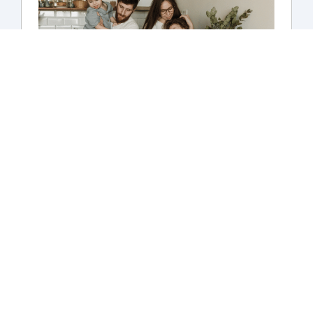
Passas demasiado tempo na cozinha
todos os dias
Com o método de cozinhar em 2 horas para a
semana inteira, ganhas horas preciosas. Desfruta
de refeições deliciosas sem sacrificares o teu
tempo livre. Liberta-te para o que realmente
importa!