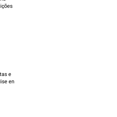
eições
tas e
Mise en